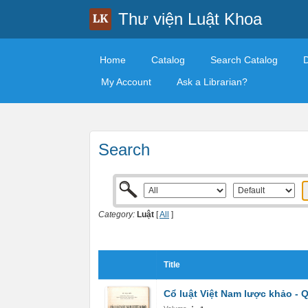
Thư viện Luật Khoa
Home
Catalog
Search Catalog
My Account
Ask a Librarian?
Search
Category:
Luật
[
All
]
Title
Cổ luật Việt Nam lược khảo - 