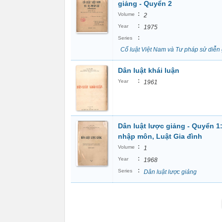
giảng - Quyển 2
:
Volume
2
:
Year
1975
:
Series
Cổ luật Việt Nam và Tư pháp sử diễn
Dân luật khái luận
:
Year
1961
Dân luật lược giảng - Quyển 1:
nhập môn, Luật Gia đình
:
Volume
1
:
Year
1968
:
Series
Dân luật lược giảng