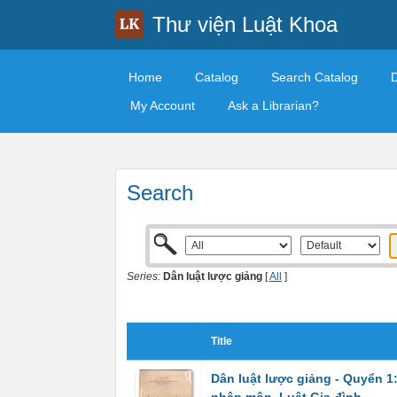
Thư viện Luật Khoa
Home
Catalog
Search Catalog
My Account
Ask a Librarian?
Search
Series:
Dân luật lược giảng
[
All
]
Title
Dân luật lược giảng - Quyển 1: