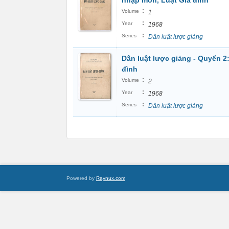
nhập môn, Luật Gia đình
:
Volume
1
:
Year
1968
:
Series
Dân luật lược giảng
Dân luật lược giảng - Quyển 2:
đình
:
Volume
2
:
Year
1968
:
Series
Dân luật lược giảng
Powered by
Raynux.com