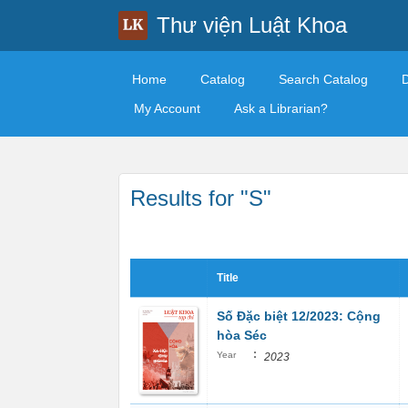
Thư viện Luật Khoa
Home
Catalog
Search Catalog
My Account
Ask a Librarian?
Results for "S"
Title
Số Đặc biệt 12/2023: Cộng
hòa Séc
:
Year
2023