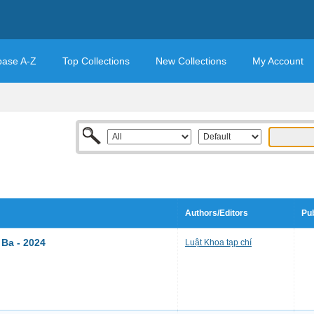
base A-Z
Top Collections
New Collections
My Account
Authors/Editors
Pub
 Ba - 2024
Luật Khoa tạp chí