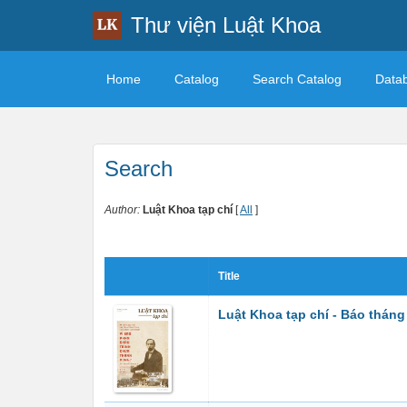
Thư viện Luật Khoa
Home
Catalog
Search Catalog
Data
Search
Author:
Luật Khoa tạp chí
[
All
]
Title
Luật Khoa tạp chí - Báo tháng