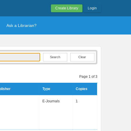
Create Library
Login
Ask a Librarian?
Clear
Page 1 of 3
lisher
Type
Copies
E-Journals
1