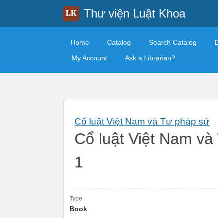
Thư viện Luật Khoa
Home
Catalog
Search Catalog
My Account
Ask a Librarian?
Cổ luật Việt Nam và Tư pháp sử
Cổ luật Việt Nam và
1
Type
Book