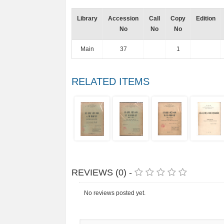
Library
Accession
Call
Copy
Edition
No
No
No
Main
37
1
RELATED ITEMS
REVIEWS (0) -
No reviews posted yet.