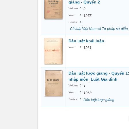
giảng - Quyển 2
:
Volume
2
:
Year
1975
:
Series
Cổ luật Việt Nam và Tư pháp sử diễn
Dân luật khái luận
:
Year
1961
Dân luật lược giảng - Quyển 1:
nhập môn, Luật Gia đình
:
Volume
1
:
Year
1968
:
Series
Dân luật lược giảng