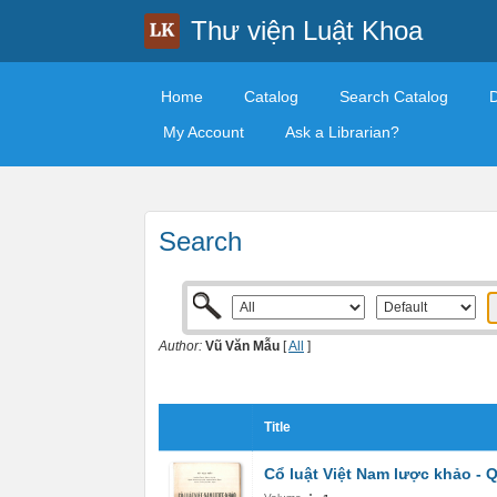
Thư viện Luật Khoa
Home
Catalog
Search Catalog
My Account
Ask a Librarian?
Search
Author:
Vũ Văn Mẫu
[
All
]
Title
Cổ luật Việt Nam lược khảo - 