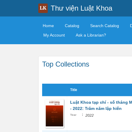
Thư viện Luật Khoa
Home
Catalog
Search Catalog
My Account
Ask a Librarian?
Top Collections
Title
Luật Khoa tạp chí - số tháng 
- 2022: Trăm năm lập hiến
:
Year
2022